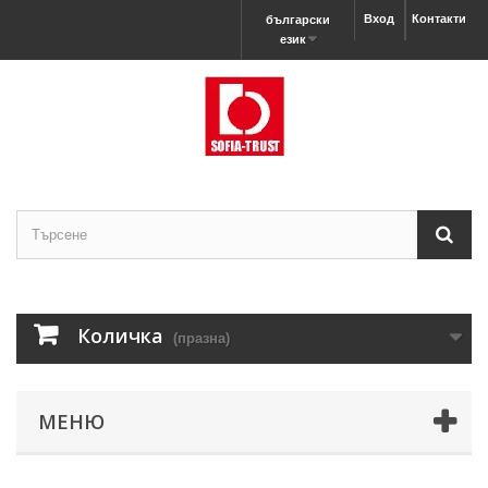
Вход
Контакти
български
език
Количка
(празна)
МЕНЮ