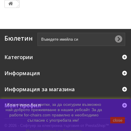
Бюлетин
Категории
Информация
Информация за магазина
Моят профил
Използваме бисквитки, за да осигурим възможно
най-доброто преживяване в нашия уебсайт. За да
работи for-chairs.com правилно е необходимо
съгласие с употребата им!
close
© 2026 - Софтуер за електронна търговия от PrestaShop™
Научете повече за бисквитки