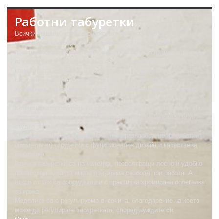
Работни табуретки
Всички модели, които ще откриете при нас, предлагат
невероятен комфорт, в съчетание със стилна визия и
практичност при работа. Те са специално предназначения да
отговорят на изискванията на професионалистите в областта на
козметиката и масажа. Табуретките са оборудвани с удобни
седалки с различен дизайн. Голяма част от моделите са с
хромирана база, като при някои тя е комбинирана със здрава
пластмаса.
Козметичната табуретка е удобно и практично допълнение към
оборудването на вашия СПА център, козметичен салон или
студио за масаж.
Красота и Стил Ви предлага голямо разнообразие на работни
(козметични) табуретки с функционален дизайн и качествена
изработка.
Всички табуретки са на колелца, позволяващи лесно и удобно
преместване, за да имате по-голяма свобода при работа. А
някои от тях са оборудвани и с практична хромирана облегалка
за крака.
Моделите са с регулируема височина, благодарение на което
може да регулирате табуретката, според нуждите си.