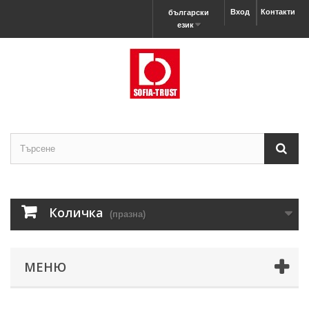
Вход
Контакти
български
език
Количка
(празна)
МЕНЮ