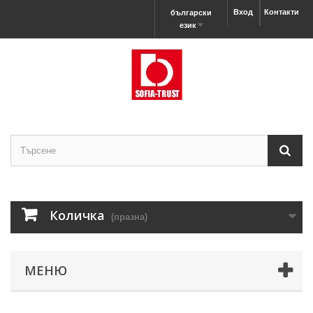
Вход
Контакти
български
език
Количка
(празна)
МЕНЮ