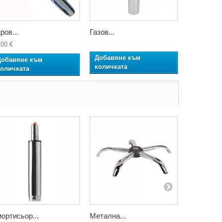
ров...
Газов...
Газов...
,00 €
Добавяне към
Добавян
Добавяне към
количката
количкат
количката
ортисьор...
Метална...
Колелца з