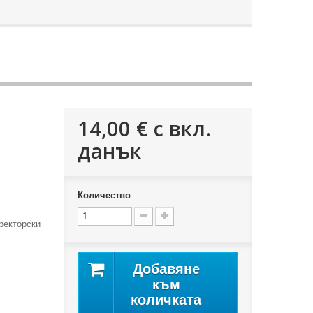
14,00 €
с вкл.
данък
Количество
ректорски
Добавяне
към
количката