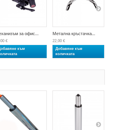
ханизъм за офис...
Метална кръстачка...
Полирана 
,00 €
22,00 €
35,00 €
Добавяне към
Добавяне към
Добавян
количката
количката
количкат