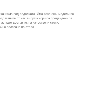
механизма под седалката. Има различни модели по
едлаганите от нас амортисьори са предвидени за
нас като доставчик на качествени стоки.
ойно ползване на стола.