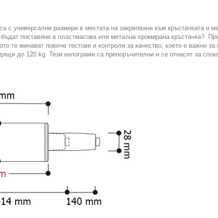
 са с универсални размери в местата на закрепване към кръстачката и 
е бъдат поставяни в пластмасова или метална хромирана кръстачка? Пр
ото те минават повече тестове и контроли за качество, което е важно за 
дящи до 120 kg. Тези килограми са препоръчителни и се отнасят за спок