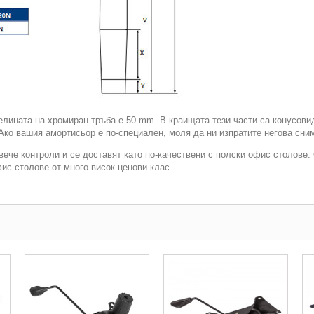
елината на хромиран тръба е 50 mm. В краищата тези части са конусовид
Ако вашия амортисьор е по-специален, моля да ни изпратите негова сни
овече контроли и се доставят като по-качествени с полски офис столове
ис столове от много висок ценови клас.