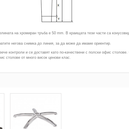
елината на хромиран тръба е 50 mm. В краищата тези части са конусовид
атите негова снимка до линия, за да може да имаме ориентир.
овече контроли и се доставят като по-качествени с полски офис столове
ис столове от много висок ценови клас.