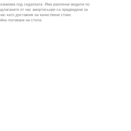
механизма под седалката. Има различни модели по
едлаганите от нас амортисьори са предвидени за
нас като доставчик на качествени стоки.
ойно ползване на стола.