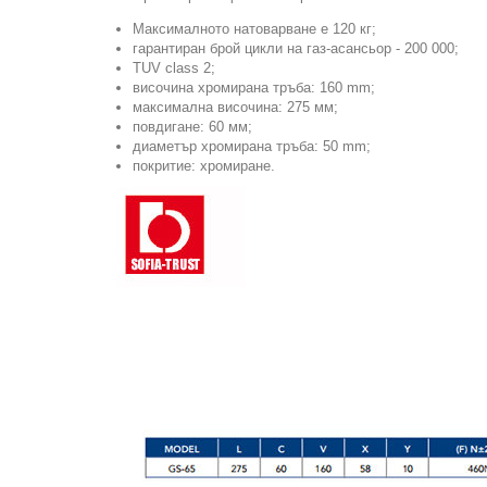
Максималното натоварване е 120 кг;
гарантиран брой цикли на газ-асансьор - 200 000;
TUV class 2;
височина
хромирана тръба
:
160
mm;
максимална височина:
275
мм;
повдигане:
60
мм;
диаметър хромирана тръба: 50 mm;
покритие: хромиране.