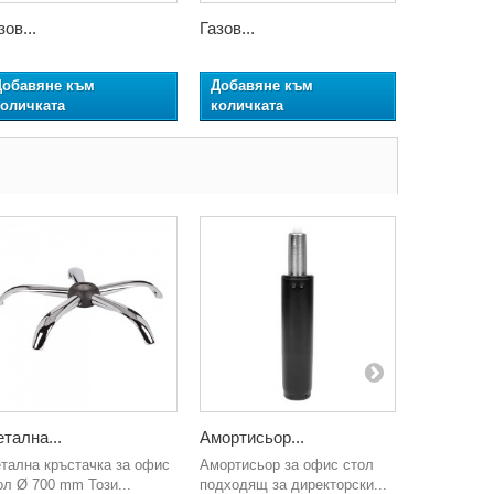
зов...
Газов...
Основа за
40,00 €
Добавяне към
Добавяне към
Добавян
количката
количката
количкат
тална...
Амортисьор...
Метална..
тална кръстачка за офис
Амортисьор за офис стол
Метална кр
ол Ø 700 mm Този...
подходящ за директорски...
стол Ø 600