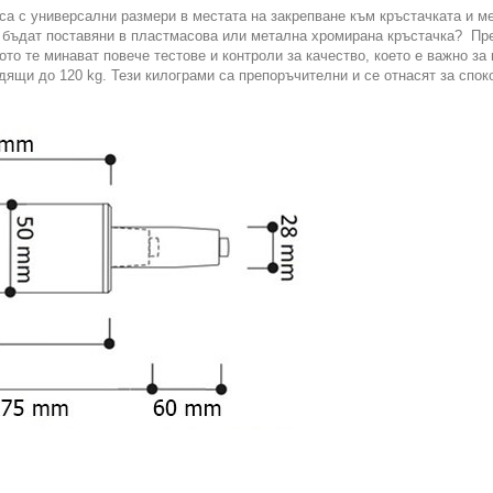
 са с универсални размери в местата на закрепване към кръстачката и 
е бъдат поставяни в пластмасова или метална хромирана кръстачка? Пр
ото те минават повече тестове и контроли за качество, което е важно за 
дящи до 120 kg. Тези килограми са препоръчителни и се отнасят за спок