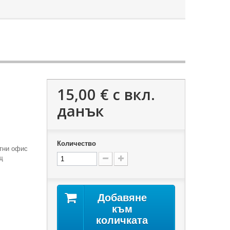
15,00 €
с вкл.
данък
Количество
тни офис
щ
Добавяне
към
количката