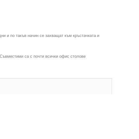
ни и по такъв начин се захващат към кръстачката и
. Съвместими са с почти всички офис столове