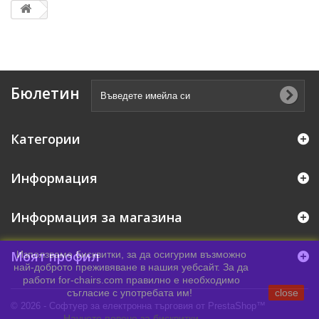
Бюлетин
Категории
Информация
Информация за магазина
Моят профил
Използваме бисквитки, за да осигурим възможно
най-доброто преживяване в нашия уебсайт. За да
работи for-chairs.com правилно е необходимо
съгласие с употребата им!
close
© 2026 - Софтуер за електронна търговия от PrestaShop™
Научете повече за бисквитки