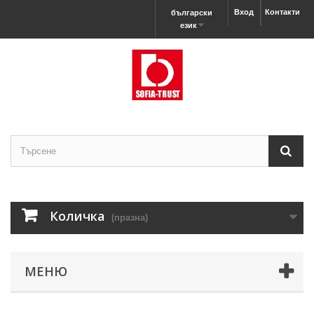
Вход
Контакти
български
език
Количка
(празна)
МЕНЮ