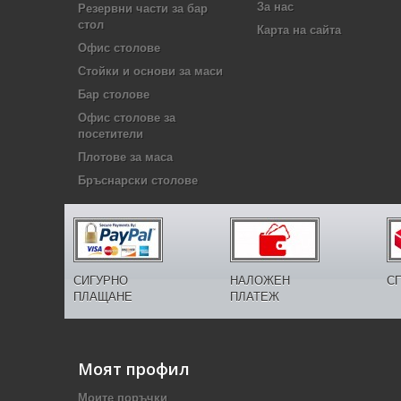
За нас
Резервни части за бар
стол
Карта на сайта
Офис столове
Стойки и основи за маси
Бар столове
Офис столове за
посетители
Плотове за маса
Бръснарски столове
СИГУРНО
НАЛОЖЕН
С
ПЛАЩАНЕ
ПЛАТЕЖ
Моят профил
Моите поръчки