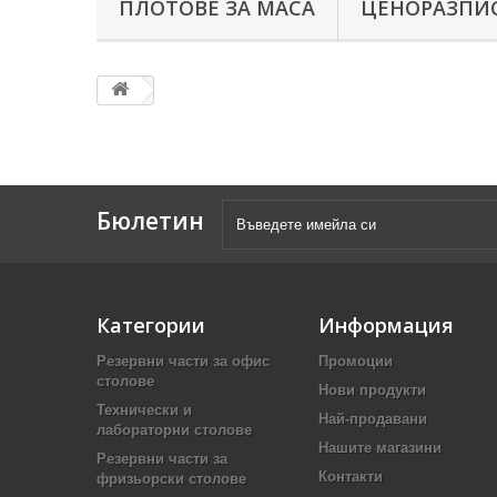
ПЛОТОВЕ ЗА МАСА
ЦЕНОРАЗПИС
Бюлетин
Категории
Информация
Резервни части за офис
Промоции
столове
Нови продукти
Технически и
Най-продавани
лабораторни столове
Нашите магазини
Резервни части за
Контакти
фризьорски столове