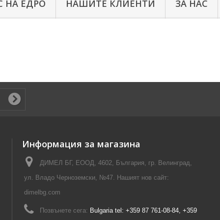
 НА ЕДРО
НАШИТЕ КЛИЕНТИ
ЗА НАС
Информация за магазина
ДИМЕЛ БГ, ЕООД, 4602, България, гр. Велинград,
ул. Владо Черноземски, №47. Нашият нов сайт:
dimelbg.com
Позвънете сега:
Bulgaria tel: +359 87 761-08-84, +359