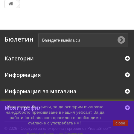
Бюлетин
Категории
Информация
Информация за магазина
Моят профил
Използваме бисквитки, за да осигурим възможно
най-доброто преживяване в нашия уебсайт. За да
работи for-chairs.com правилно е необходимо
съгласие с употребата им!
close
© 2026 - Софтуер за електронна търговия от PrestaShop™
Научете повече за бисквитки