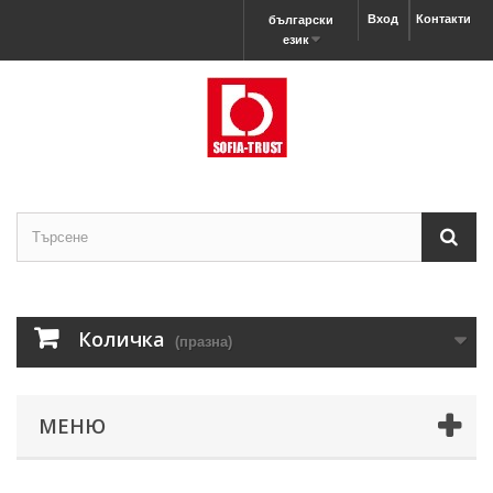
Вход
Контакти
български
език
Количка
(празна)
МЕНЮ