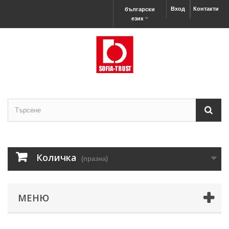
Вход
Контакти
български
език
Количка
(празна)
МЕНЮ