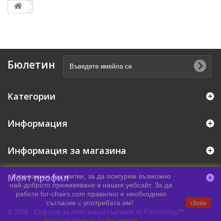
Бюлетин
Категории
Информация
Информация за магазина
Моят профил
Използваме бисквитки, за да осигурим възможно
най-доброто преживяване в нашия уебсайт. За да
работи for-chairs.com правилно е необходимо
съгласие с употребата им!
close
© 2026 - Софтуер за електронна търговия от PrestaShop™
Научете повече за бисквитки