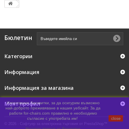
Бюлетин
Категории
Информация
Информация за магазина
Моят профил
Използваме бисквитки, за да осигурим възможно
най-доброто преживяване в нашия уебсайт. За да
работи for-chairs.com правилно е необходимо
съгласие с употребата им!
close
© 2026 - Софтуер за електронна търговия от PrestaShop™
Научете повече за бисквитки