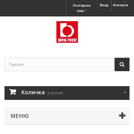
Вход
Контакти
български
език
Количка
(празна)
МЕНЮ