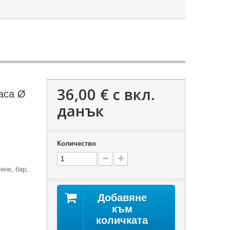
36,00 €
с вкл.
аса Ø
данък
Количество
ене, бар,
Добавяне
към
количката