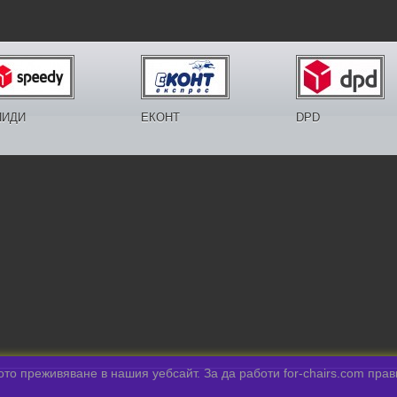
ПИДИ
ЕКОНТ
DPD
то преживяване в нашия уебсайт. За да работи for-chairs.com пра