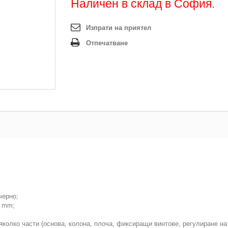
Наличен в склад в София.
Изпрати на приятел
Отпечатване
черно;
0 mm;
яколко части (основа, колона, плоча, фиксиращи винтове, регулиране на