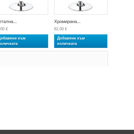
тална...
Хромирана...
Хромирана
,00 €
82,00 €
102,00 €
Добавяне към
Добавяне към
Добавян
количката
количката
количкат