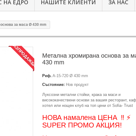
 НА ЕДРО
НАШИТЕ КЛИЕНТИ
ЗА НАС
основа за маса Ø 430 mm
РАЗПРОДАЖБА!
Метална хромирана основа за м
430 mm
Реф.
A-15-720 Ø 430 mm
Състояние:
Нов продукт
Луксозни метални стойки, крака за маси и
висококачествени основи за вашия ресторант, каф
хотел или нощен клуб на топ цени от Sofia- Trust
НОВА намалена ЦЕНА ‼️ ⚡️
SUPER ПРОМО АКЦИЯ!