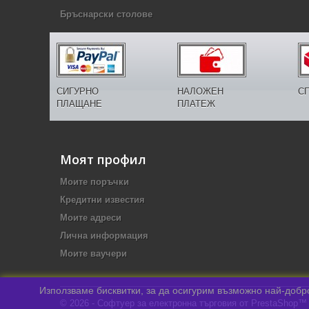
Бръснарски столове
СИГУРНО
НАЛОЖЕН
С
ПЛАЩАНЕ
ПЛАТЕЖ
Моят профил
Моите поръчки
Кредитни известия
Моите адреси
Лична информация
Моите ваучери
Използваме бисквитки, за да осигурим възможно най-добро
© 2026 - Софтуер за електронна търговия от PrestaShop™