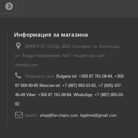
Информация за магазина
ДИМЕЛ БГ, ЕООД, 4602, България, гр. Велинград,
ул. Владо Черноземски, №47. Нашият нов сайт:
dimelbg.com
Позвънете сега:
Bulgaria tel: +359 87 761-08-84, +359
87 668-90-85 Moscow tel: +7 (987) 955-03-82, +7 (926) 437-
46-49 Viber: +359 87 761-08-84, WhatsApp: +7 (987) 955-03-
82
Имейл:
shop@for-chairs.com, bgdimel@gmail.com