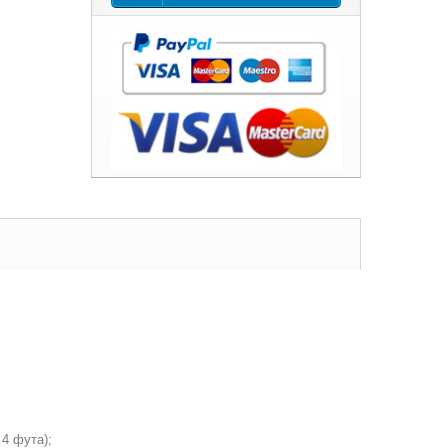
 4 фута);