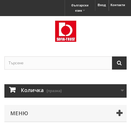
Вход
Контакти
български
език
Количка
(празна)
МЕНЮ