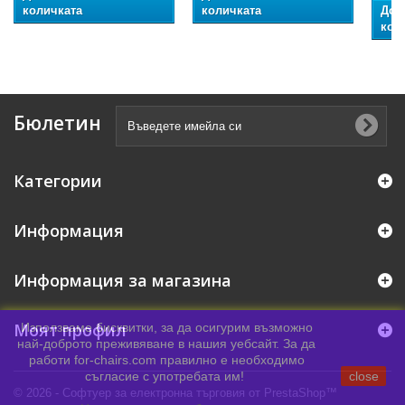
количката
количката
Доб
кол
Бюлетин
Категории
Информация
Информация за магазина
Моят профил
Използваме бисквитки, за да осигурим възможно
най-доброто преживяване в нашия уебсайт. За да
работи for-chairs.com правилно е необходимо
съгласие с употребата им!
close
© 2026 - Софтуер за електронна търговия от PrestaShop™