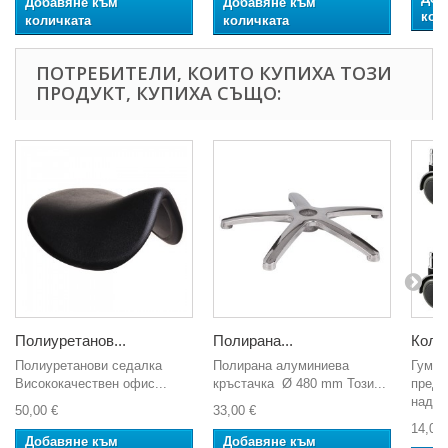
Добавяне към
Добавяне към
кол
количката
количката
ПОТРЕБИТЕЛИ, КОИТО КУПИХА ТОЗИ
ПРОДУКТ, КУПИХА СЪЩО:
Полиуретанов...
Полирана...
Колел
Полиуретанови седалка
Полирана алуминиева
Гумир
Висококачествен офис...
кръстачка Ø 480 mm Този...
предп
надра
50,00 €
33,00 €
14,00 
Добавяне към
Добавяне към