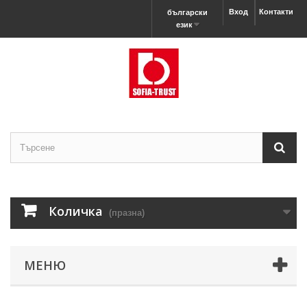
Вход
Контакти
български
език
Количка
(празна)
МЕНЮ