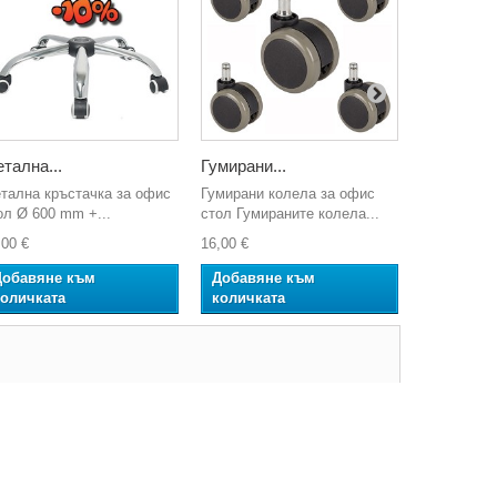
тална...
Гумирани...
Хромиран.
тална кръстачка за офис
Гумирани колела за офис
Хромиран 
ол Ø 600 mm +...
стол Гумираните колела...
офис стол 
,00 €
16,00 €
14,00 €
Добавяне към
Добавяне към
Добавян
количката
количката
количкат