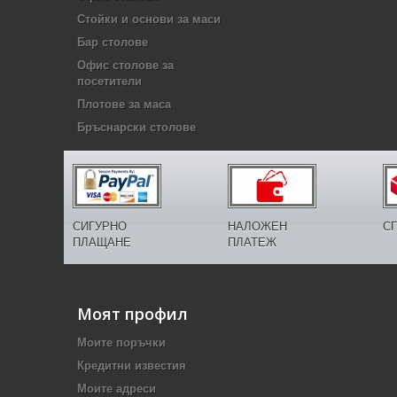
Стойки и основи за маси
Бар столове
Офис столове за
посетители
Плотове за маса
Бръснарски столове
СИГУРНО
НАЛОЖЕН
С
ПЛАЩАНЕ
ПЛАТЕЖ
Моят профил
Моите поръчки
Кредитни известия
Моите адреси