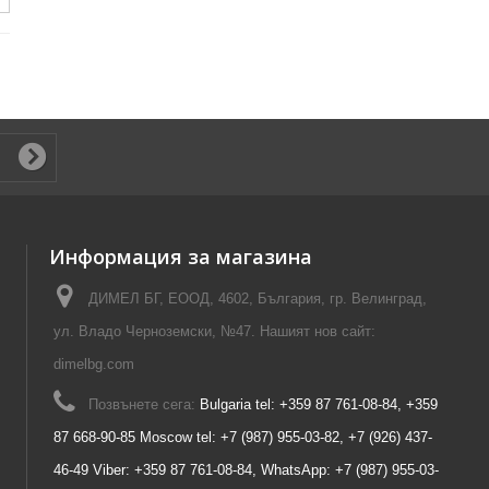
Информация за магазина
ДИМЕЛ БГ, ЕООД, 4602, България, гр. Велинград,
ул. Владо Черноземски, №47. Нашият нов сайт:
dimelbg.com
Позвънете сега:
Bulgaria tel: +359 87 761-08-84, +359
87 668-90-85 Moscow tel: +7 (987) 955-03-82, +7 (926) 437-
46-49 Viber: +359 87 761-08-84, WhatsApp: +7 (987) 955-03-