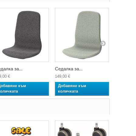
далка за...
Седалка за...
Седалка з
9,00 €
149,00 €
109,00 €
Добавяне към
Добавяне към
Добавян
количката
количката
количкат