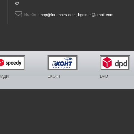
82
Имейл:
shop@for-chairs.com, bgdimel@gmail.com
ПИДИ
ЕКОНТ
DPD