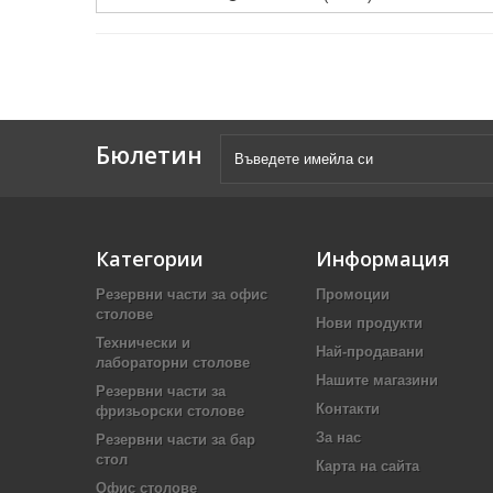
Бюлетин
Категории
Информация
Резервни части за офис
Промоции
столове
Нови продукти
Технически и
Най-продавани
лабораторни столове
Нашите магазини
Резервни части за
Контакти
фризьорски столове
За нас
Резервни части за бар
стол
Карта на сайта
Офис столове