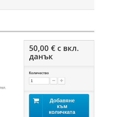
50,00 €
с вкл.
данък
Количество
а
тел.
Добавяне
към
количката