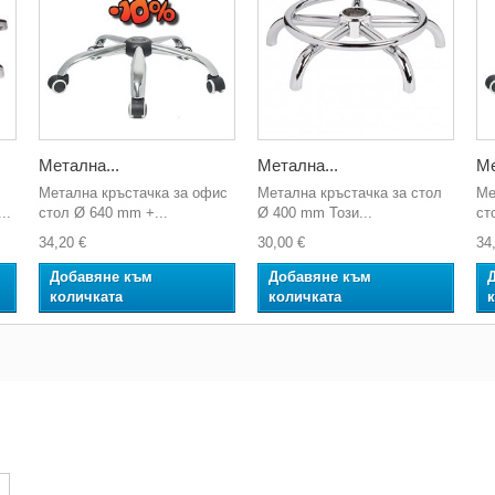
Метална...
Метална...
Ме
Метална кръстачка за офис
Метална кръстачка за стол
Ме
..
стол Ø 640 mm +...
Ø 400 mm Този...
ст
34,20 €
30,00 €
34
Добавяне към
Добавяне към
количката
количката