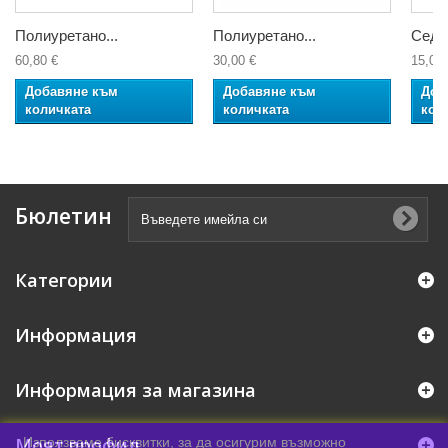
Полиуретано...
Полиуретано...
Седал
60,80 €
30,00 €
15,00 
Добавяне към
Добавяне към
Доб
количката
количката
кол
Бюлетин
Категории
Информация
Информация за магазина
Моят профил
Използваме бисквитки, за да осигурим възможно