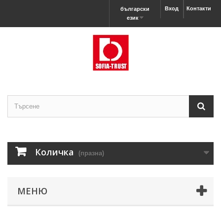
Вход
Контакти
български
език
Количка
(празна)
МЕНЮ