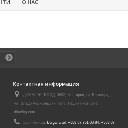
НТИ
О НАС
Контактная информация
ДИМЕЛ БГ, ЕООД, 4602, България, гр. Велинград,
ул. Владо Черноземски, №47. Нашият нов сайт:
dimelbg.com
Звоните нам:
Bulgaria tel: +359 87 761-08-84, +359 87