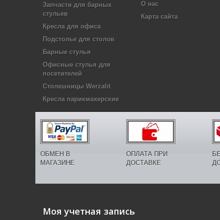
О нас
Запчасти для барных
стульев
Карта сайта
Кресла для офиса
Подстолье для столов
Барные стулья
Офисные стулья для
посетителей
Столешницы Werzalit
Кресла парикмахерские
ОБМЕН В
ОПЛАТА ПРИ
Б
МАГАЗИНЕ
ДОСТАВКЕ
Д
Моя учетная запись