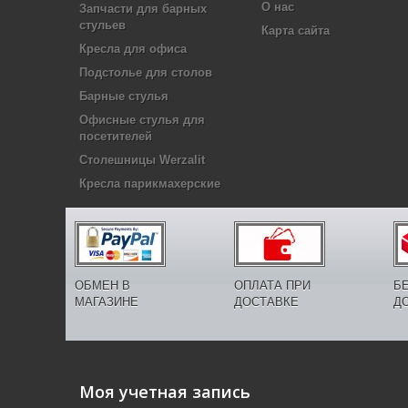
О нас
Запчасти для барных
стульев
Карта сайта
Кресла для офиса
Подстолье для столов
Барные стулья
Офисные стулья для
посетителей
Столешницы Werzalit
Кресла парикмахерские
ОБМЕН В
ОПЛАТА ПРИ
Б
МАГАЗИНЕ
ДОСТАВКЕ
Д
Моя учетная запись