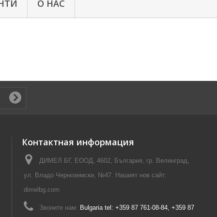
НТИ
О НАС
Контактная информация
ДИМЕЛ БГ, ЕООД, 4602, България, гр. Велинград,
ул. Владо Черноземски, №47. Нашият нов сайт:
dimelbg.com
Звоните нам:
Bulgaria tel: +359 87 761-08-84, +359 87