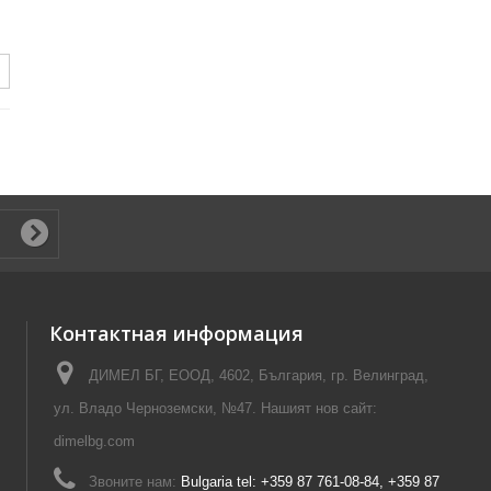
Контактная информация
ДИМЕЛ БГ, ЕООД, 4602, България, гр. Велинград,
ул. Владо Черноземски, №47. Нашият нов сайт:
dimelbg.com
Звоните нам:
Bulgaria tel: +359 87 761-08-84, +359 87