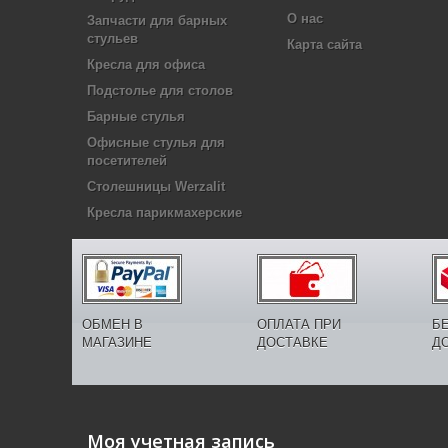
О нас
Запчасти для барных
стульев
Карта сайта
Кресла для офиса
Подстолье для столов
Барные стулья
Офисные стулья для
посетителей
Столешницы Werzalit
Кресла парикмахерские
ОБМЕН В
ОПЛАТА ПРИ
Б
МАГАЗИНЕ
ДОСТАВКЕ
Д
Моя учетная запись