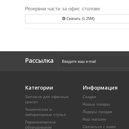
Резервни части за офис столове
Скачать (1.25M)
Рассылка
Категории
Информация
Запчасти для офисных
Скидки
кресел
Новые товары
Технические и
Лидеры продаж
лабораторные стулья
Наш магазин
Парикмахерское
Связаться с нами
оборудование