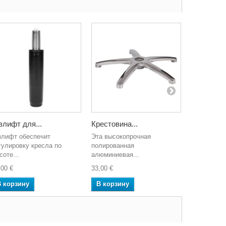
злифт для...
Крестовина...
Крестовин
злифт обеспечит
Эта высокопрочная
Эта высоко
гулировку кресла по
полированная
крестовина,
соте...
алюминиевая...
22,00 €
,00 €
33,00 €
В корзин
В корзину
В корзину